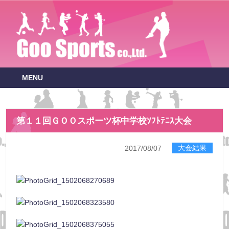
MENU
第１１回ＧＯＯスポーツ杯中学校ｿﾌﾄﾃﾆｽ大会
大会結果
2017/08/07