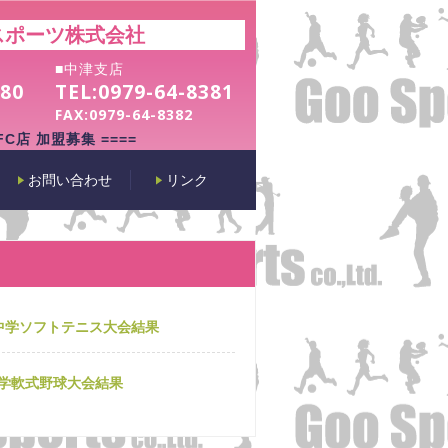
スポーツ株式会社
■中津支店
180
TEL:
0979-64-8381
FAX:
0979-64-8382
 FC店 加盟募集 ====
お問い合わせ
リンク
杯中学ソフトテニス大会結果
中学軟式野球大会結果