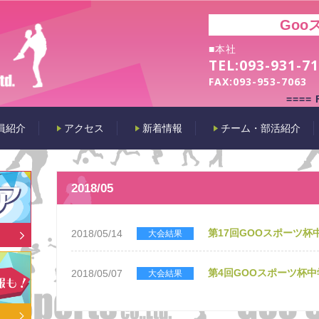
Goo
■本社
TEL:
093-931-7
FAX:
093-953-7063
====
員紹介
アクセス
新着情報
チーム・部活紹介
2018/05
第17回GOOスポーツ
2018/05/14
大会結果
第4回GOOスポーツ杯
2018/05/07
大会結果