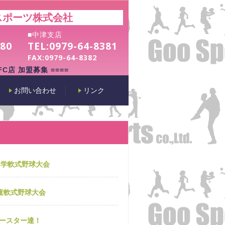
スポーツ株式会社
■中津支店
180
TEL:
0979-64-8381
FAX:
0979-64-8382
 FC店 加盟募集 ====
お問い合わせ
リンク
中学軟式野球大会
童軟式野球大会
ースター達！