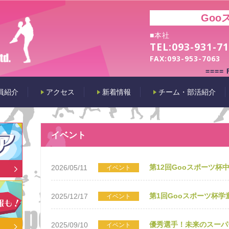
Goo
■本社
TEL:
093-931-7
FAX:
093-953-7063
====
員紹介
アクセス
新着情報
チーム・部活紹介
イベント
第12回Gooスポーツ杯
2026/05/11
イベント
第1回Gooスポーツ杯学
2025/12/17
イベント
優秀選手！未来のスーパ
2025/09/10
イベント