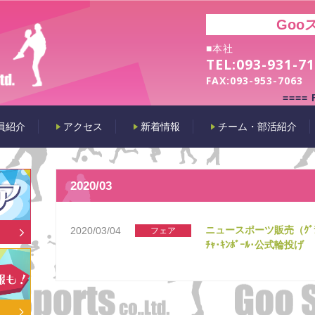
Goo
■本社
TEL:
093-931-7
FAX:
093-953-7063
====
員紹介
アクセス
新着情報
チーム・部活紹介
2020/03
ニュースポーツ販売（ｸﾞﾗﾝﾄﾞｺ
2020/03/04
フェア
ﾁｬ･ｷﾝﾎﾞｰﾙ･公式輪投げ