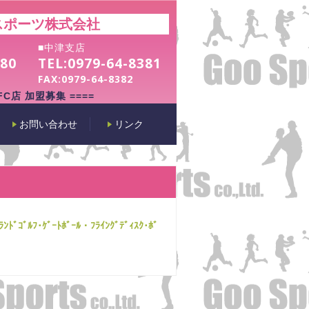
スポーツ株式会社
■中津支店
180
TEL:
0979-64-8381
FAX:
0979-64-8382
 FC店 加盟募集 ====
お問い合わせ
リンク
ﾞﾙﾌ･ｹﾞｰﾄﾎﾞｰﾙ・ﾌﾗｲﾝｸﾞﾃﾞｨｽｸ･ﾎﾞ